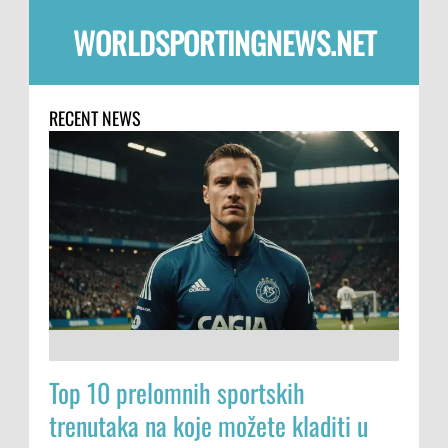
WORLDSPORTINGNEWS.NET
RECENT NEWS
Top 10 prelomnih sportskih
trenutaka na koje možete kladiti u