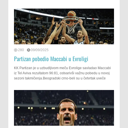
280
09/09/2025
Partizan pobedio Maccabi u Evroligi
KK Partizan je u uzbudljivom meču Evrolige savladao Maccabi
iz Tel Aviva rezultatom 96:81, ostvarivši važnu pobedu u novoj
sezoni takmičenja.Beogradski crno-beli su u četvrtak uveče