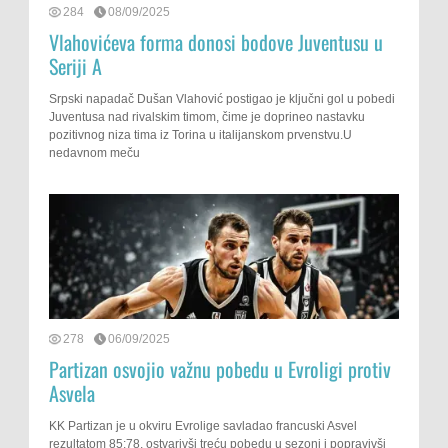
284
08/09/2025
Vlahovićeva forma donosi bodove Juventusu u
Seriji A
Srpski napadač Dušan Vlahović postigao je ključni gol u pobedi
Juventusa nad rivalskim timom, čime je doprineo nastavku
pozitivnog niza tima iz Torina u italijanskom prvenstvu.U
nedavnom meču
278
06/09/2025
Partizan osvojio važnu pobedu u Evroligi protiv
Asvela
KK Partizan je u okviru Evrolige savladao francuski Asvel
rezultatom 85:78, ostvarivši treću pobedu u sezoni i popravivši