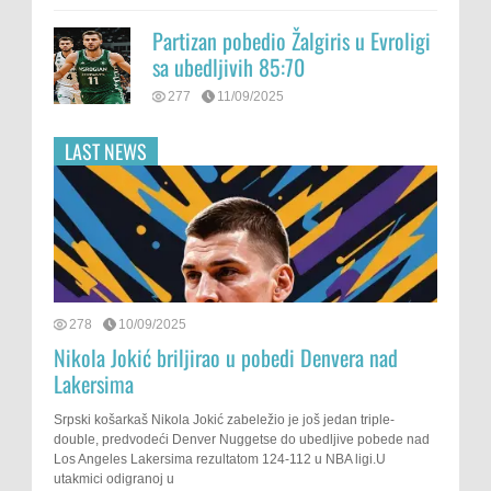
Partizan pobedio Žalgiris u Evroligi
sa ubedljivih 85:70
277
11/09/2025
LAST NEWS
278
10/09/2025
Nikola Jokić briljirao u pobedi Denvera nad
Lakersima
Srpski košarkaš Nikola Jokić zabeležio je još jedan triple-
double, predvodeći Denver Nuggetse do ubedljive pobede nad
Los Angeles Lakersima rezultatom 124-112 u NBA ligi.U
utakmici odigranoj u