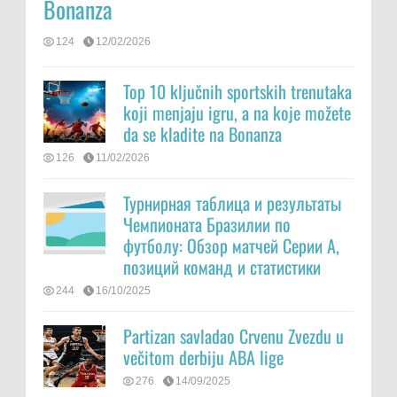
Bonanza
124
12/02/2026
Top 10 ključnih sportskih trenutaka
koji menjaju igru, a na koje možete
da se kladite na Bonanza
126
11/02/2026
Турнирная таблица и результаты
Чемпионата Бразилии по
футболу: Обзор матчей Серии А,
позиций команд и статистики
244
16/10/2025
Partizan savladao Crvenu Zvezdu u
večitom derbiju ABA lige
276
14/09/2025