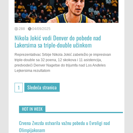
288
04/09/2025
Nikola Jokić vodi Denver do pobede nad
Lakersima sa triple-double učinkom
Reprezentativac Srbije Nikola Jokić zabeležio je impresivan
triple-double sa 32 poena, 12 skokova i 11 asistencija,
predvodeći Denver Nagetse do trijumfa nad Los Anđeles
Lejkersima rezultatom
Sledeća stranica
1
HOT IN WEEK
Crvena Zvezda ostvarila važnu pobedu u Evroligi nad
Olimpijakosom