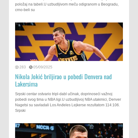
položaj na tabeli.U uzbudljivom meču odigranom u Beogradu,
crno-beli su
283
05/09/2025
Nikola Jokić briljirao u pobedi Denvera nad
Lakersima
Srpski centar ostvario tripl-dabl učinak, doprinoseći važnoj
pobedi svog tima u NBA ligi.U uzbudljivoj NBA utakmici, Denver
Nagetsi su savladali Los Anđeles Lejkerse rezultatom 114:106.
Srpski