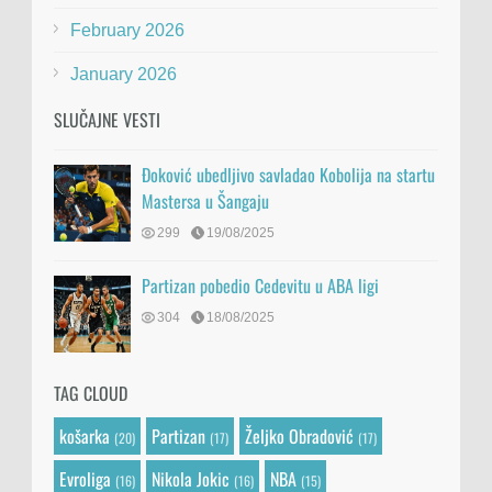
February 2026
January 2026
SLUČAJNE VESTI
Đoković ubedljivo savladao Kobolija na startu
Mastersa u Šangaju
299
19/08/2025
Partizan pobedio Cedevitu u ABA ligi
304
18/08/2025
TAG CLOUD
košarka
Partizan
Željko Obradović
(20)
(17)
(17)
Evroliga
Nikola Jokic
NBA
(16)
(16)
(15)