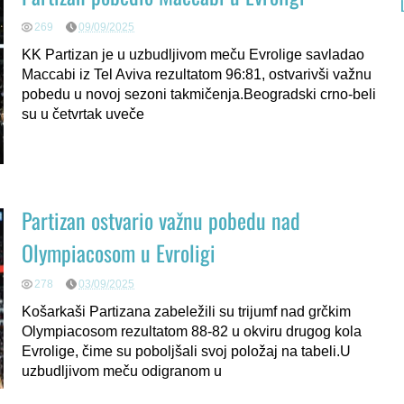
269
09/09/2025
KK Partizan je u uzbudljivom meču Evrolige savladao
Maccabi iz Tel Aviva rezultatom 96:81, ostvarivši važnu
pobedu u novoj sezoni takmičenja.Beogradski crno-beli
su u četvrtak uveče
Partizan ostvario važnu pobedu nad
Olympiacosom u Evroligi
278
03/09/2025
Košarkaši Partizana zabeležili su trijumf nad grčkim
Olympiacosom rezultatom 88-82 u okviru drugog kola
Evrolige, čime su poboljšali svoj položaj na tabeli.U
uzbudljivom meču odigranom u