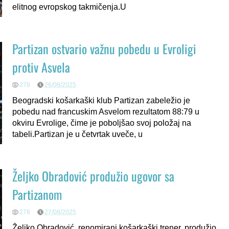
elitnog evropskog takmičenja.U
Partizan ostvario važnu pobedu u Evroligi
protiv Asvela
278
26/08/2025
Beogradski košarkaški klub Partizan zabeležio je
pobedu nad francuskim Asvelom rezultatom 88:79 u
okviru Evrolige, čime je poboljšao svoj položaj na
tabeli.Partizan je u četvrtak uveče, u
Željko Obradović produžio ugovor sa
Partizanom
278
27/08/2025
Željko Obradović, renomirani košarkaški trener, produžio