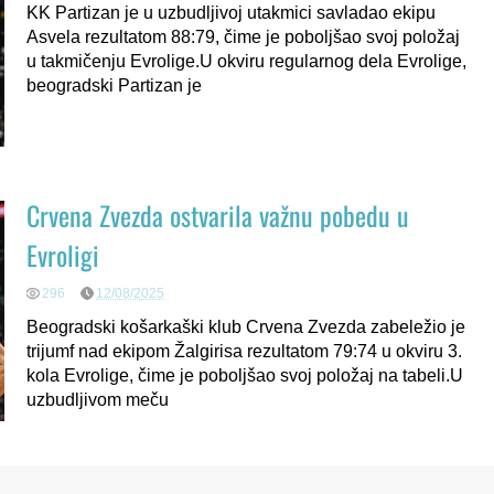
KK Partizan je u uzbudljivoj utakmici savladao ekipu
Asvela rezultatom 88:79, čime je poboljšao svoj položaj
u takmičenju Evrolige.U okviru regularnog dela Evrolige,
beogradski Partizan je
Crvena Zvezda ostvarila važnu pobedu u
Evroligi
296
12/08/2025
Beogradski košarkaški klub Crvena Zvezda zabeležio je
trijumf nad ekipom Žalgirisa rezultatom 79:74 u okviru 3.
kola Evrolige, čime je poboljšao svoj položaj na tabeli.U
uzbudljivom meču