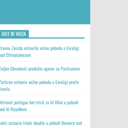
HOT IN WEEK
Crvena Zvezda ostvarila važnu pobedu u Evroligi
nad Olimpijakosom
Željko Obradović produžio ugovor sa Partizanom
Partizan ostvario važnu pobedu u Evroligi protiv
Asvela
Mitrović postigao hat-trick za Al Hilal u pobedi
nad Al Riyadhom
Jokić ostvario triple-double u pobedi Denvera nad