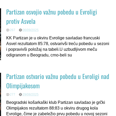
Partizan osvojio važnu pobedu u Evroligi
protiv Asvela
267
06/09/2025
KK Partizan je u okviru Evrolige savladao francuski
Asvel rezultatom 85:78, ostvarivši treću pobedu u sezoni
i popravivši položaj na tabeli.U uzbudljivom meču
odigranom u Beogradu, crno-beli su
Partizan ostvario važnu pobedu u Evroligi nad
Olimpijakosom
277
29/08/2025
Beogradski košarkaški klub Partizan savladao je grčki
Olimpijakos rezultatom 88:83 u okviru drugog kola
Evrolige, čime je zabeležio prvu pobedu u novoj sezoni