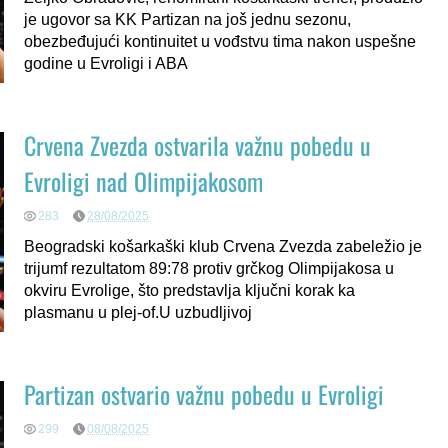
je ugovor sa KK Partizan na još jednu sezonu,
obezbeđujući kontinuitet u vođstvu tima nakon uspešne
godine u Evroligi i ABA
Crvena Zvezda ostvarila važnu pobedu u
Evroligi nad Olimpijakosom
283
28/08/2025
Beogradski košarkaški klub Crvena Zvezda zabeležio je
trijumf rezultatom 89:78 protiv grčkog Olimpijakosa u
okviru Evrolige, što predstavlja ključni korak ka
plasmanu u plej-of.U uzbudljivoj
Partizan ostvario važnu pobedu u Evroligi
299
08/08/2025