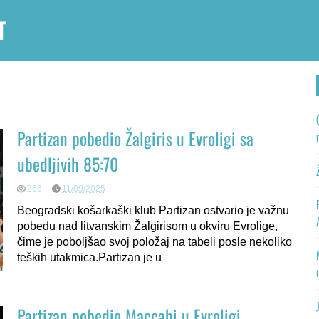
T
Partizan pobedio Žalgiris u Evroligi sa
ubedljivih 85:70
266
11/09/2025
Beogradski košarkaški klub Partizan ostvario je važnu
pobedu nad litvanskim Žalgirisom u okviru Evrolige,
čime je poboljšao svoj položaj na tabeli posle nekoliko
teških utakmica.Partizan je u
Partizan pobedio Maccabi u Evroligi