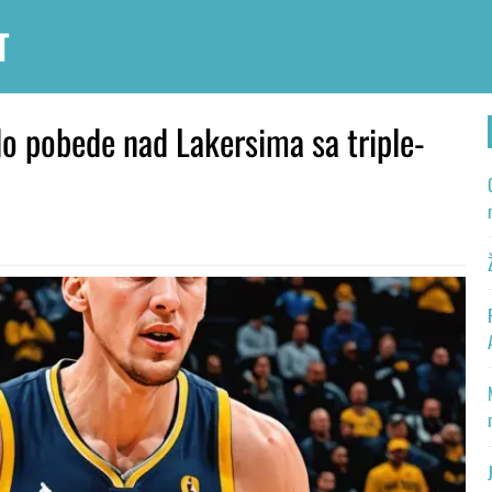
T
do pobede nad Lakersima sa triple-