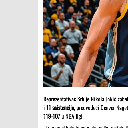
Reprezentativac Srbije Nikola Jokić zabe
i
11 asistencija
, predvodeći Denver Naget
119-107
u NBA ligi.