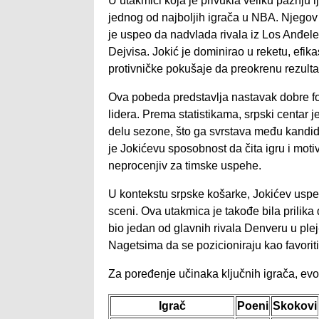
U utakmici koja je privukla veliku pažnju l
jednog od najboljih igrača u NBA. Njegov
je uspeo da nadvlada rivala iz Los Anđel
Dejvisa. Jokić je dominirao u reketu, efi
protivničke pokušaje da preokrenu rezulta
Ova pobeda predstavlja nastavak dobre f
lidera. Prema statistikama, srpski centar 
delu sezone, što ga svrstava među kandi
je Jokićevu sposobnost da čita igru i moti
neprocenjiv za timske uspehe.
U kontekstu srpske košarke, Jokićev usp
sceni. Ova utakmica je takođe bila prilika 
bio jedan od glavnih rivala Denveru u plej-
Nagetsima da se pozicioniraju kao favorit
Za poređenje učinaka ključnih igrača, evo
Igrač
Poeni
Skokovi