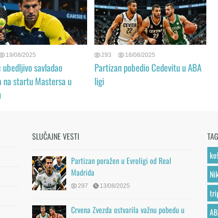
19/08/2025
293
18/08/2025
 ubedljivo savladao
Partizan pobedio Cedevitu u ABA
a na startu Mastersa u
ligi
u
SLUČAJNE VESTI
TA
ko
Partizan poražen u Evroligi od Real
Madrida
Ni
297
13/08/2025
tr
Crvena Zvezda ostvarila važnu pobedu u
AB