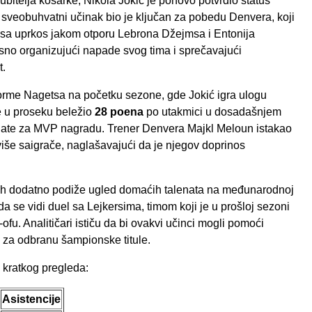
jubitelja košarke, Nikola Jokić je ponovo potvrdio status
 sveobuhvatni učinak bio je ključan za pobedu Denvera, koji
esa uprkos jakom otporu Lebrona Džejmsa i Entonija
kasno organizujući napade svog tima i sprečavajući
t.
orme Nagetsa na početku sezone, gde Jokić igra ulogu
je u proseku beležio
28 poena
po utakmici u dosadašnjem
date za MVP nagradu. Trener Denvera Majkl Meloun istakao
više saigrače, naglašavajući da je njegov doprinos
eh dodatno podiže ugled domaćih talenata na međunarodnoj
da se vidi duel sa Lejkersima, timom koji je u prošloj sezoni
ofu. Analitičari ističu da bi ovakvi učinci mogli pomoći
i za odbranu šampionske titule.
 kratkog pregleda:
Asistencije