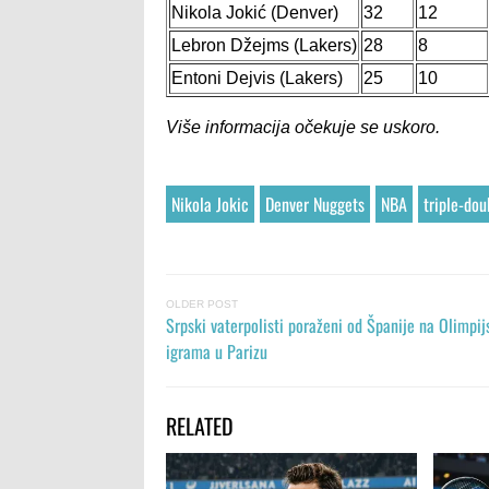
Nikola Jokić (Denver)
32
12
Lebron Džejms (Lakers)
28
8
Entoni Dejvis (Lakers)
25
10
Više informacija očekuje se uskoro.
Nikola Jokic
Denver Nuggets
NBA
triple-dou
OLDER POST
Srpski vaterpolisti poraženi od Španije na Olimpi
igrama u Parizu
RELATED