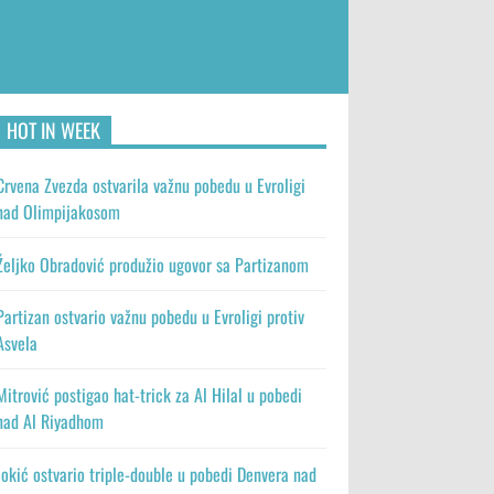
HOT IN WEEK
Crvena Zvezda ostvarila važnu pobedu u Evroligi
nad Olimpijakosom
Željko Obradović produžio ugovor sa Partizanom
Partizan ostvario važnu pobedu u Evroligi protiv
Asvela
Mitrović postigao hat-trick za Al Hilal u pobedi
nad Al Riyadhom
Jokić ostvario triple-double u pobedi Denvera nad