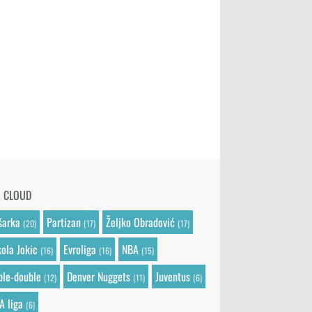
G CLOUD
šarka
Partizan
Željko Obradović
(20)
(17)
(17)
kola Jokic
Evroliga
NBA
(16)
(16)
(15)
iple-double
Denver Nuggets
Juventus
(12)
(11)
(6)
A liga
(6)