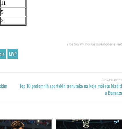
11
9
3
Posted by
worldsportingnews.net
ble
MVP
NEWER POST
jskim
Top 10 prelomnih sportskih trenutaka na koje možete kladiti
u Bonanza