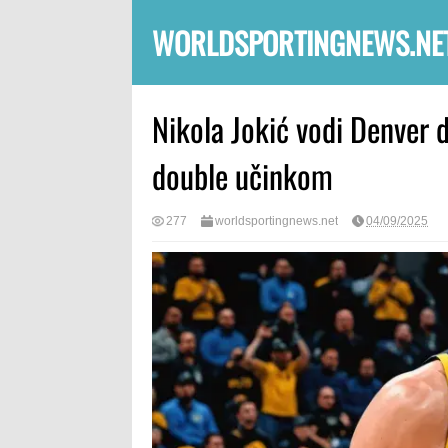
WORLDSPORTINGNEWS.NE
Nikola Jokić vodi Denver 
double učinkom
277
worldsportingnews.net
04/09/2025