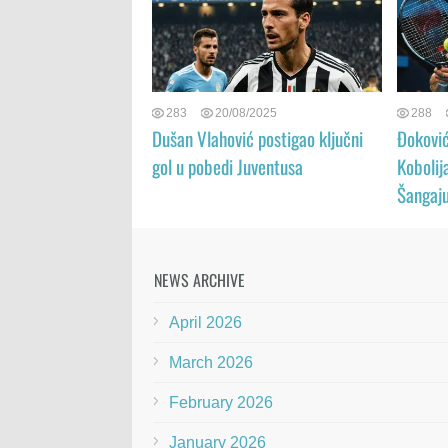
283
20/08/2025
288
Dušan Vlahović postigao ključni
Đoković
gol u pobedi Juventusa
Kobolij
Šangaj
NEWS ARCHIVE
April 2026
March 2026
February 2026
January 2026