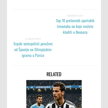
NEWER POST
Top 10 prelomnih sportskih
trenutaka na koje možete
kladiti u Bonanza
OLDER POST
Srpski vaterpolisti poraženi
od Španije na Olimpijskim
igrama u Parizu
RELATED