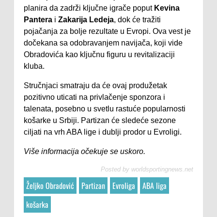
planira da zadrži ključne igrače poput
Kevina
Pantera
i
Zakarija Ledeja
, dok će tražiti
pojačanja za bolje rezultate u Evropi. Ova vest je
dočekana sa odobravanjem navijača, koji vide
Obradovića kao ključnu figuru u revitalizaciji
kluba.
Stručnjaci smatraju da će ovaj produžetak
pozitivno uticati na privlačenje sponzora i
talenata, posebno u svetlu rastuće popularnosti
košarke u Srbiji. Partizan će sledeće sezone
ciljati na vrh ABA lige i dublji prodor u Evroligi.
Više informacija očekuje se uskoro.
Posted by
worldsportingnews.net
Željko Obradović
Partizan
Evroliga
ABA liga
košarka