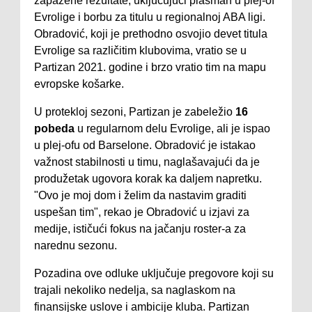
zapažene rezultate, uključujući plasman u plej-of
Evrolige i borbu za titulu u regionalnoj ABA ligi.
Obradović, koji je prethodno osvojio devet titula
Evrolige sa različitim klubovima, vratio se u
Partizan 2021. godine i brzo vratio tim na mapu
evropske košarke.
U protekloj sezoni, Partizan je zabeležio
16
pobeda
u regularnom delu Evrolige, ali je ispao
u plej-ofu od Barselone. Obradović je istakao
važnost stabilnosti u timu, naglašavajući da je
produžetak ugovora korak ka daljem napretku.
"Ovo je moj dom i želim da nastavim graditi
uspešan tim", rekao je Obradović u izjavi za
medije, ističući fokus na jačanju roster-a za
narednu sezonu.
Pozadina ove odluke uključuje pregovore koji su
trajali nekoliko nedelja, sa naglaskom na
finansijske uslove i ambicije kluba. Partizan