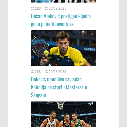
283
20/08/2025
Dušan Vlahović postigao ključni
gol u pobedi Juventusa
288
19/08/2025
Đoković ubedljivo savladao
Kobolija na startu Mastersa u
Šangaju