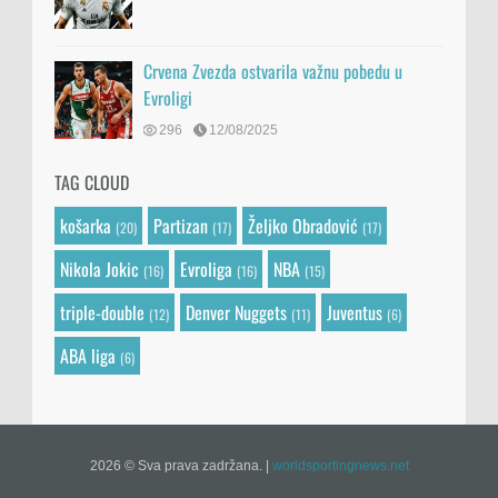
Crvena Zvezda ostvarila važnu pobedu u
Evroligi
296
12/08/2025
TAG CLOUD
košarka
Partizan
Željko Obradović
(20)
(17)
(17)
Nikola Jokic
Evroliga
NBA
(16)
(16)
(15)
triple-double
Denver Nuggets
Juventus
(12)
(11)
(6)
ABA liga
(6)
2026 © Sva prava zadržana.
|
worldsportingnews.net