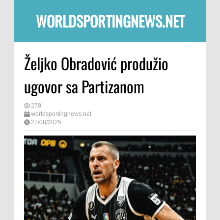
WORLDSPORTINGNEWS.NET
Željko Obradović produžio
ugovor sa Partizanom
278
worldsportingnews.net
27/08/2025