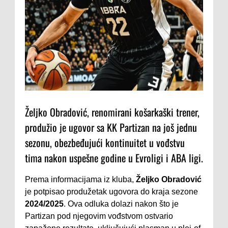
Željko Obradović, renomirani košarkaški trener,
produžio je ugovor sa KK Partizan na još jednu
sezonu, obezbeđujući kontinuitet u vođstvu
tima nakon uspešne godine u Evroligi i ABA ligi.
Prema informacijama iz kluba,
Željko Obradović
je potpisao produžetak ugovora do kraja sezone
2024/2025
. Ova odluka dolazi nakon što je
Partizan pod njegovim vođstvom ostvario