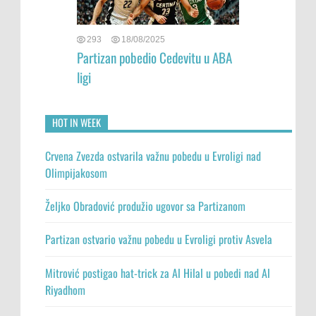
293
18/08/2025
Partizan pobedio Cedevitu u ABA
ligi
HOT IN WEEK
Crvena Zvezda ostvarila važnu pobedu u Evroligi nad
Olimpijakosom
Željko Obradović produžio ugovor sa Partizanom
Partizan ostvario važnu pobedu u Evroligi protiv Asvela
Mitrović postigao hat-trick za Al Hilal u pobedi nad Al
Riyadhom