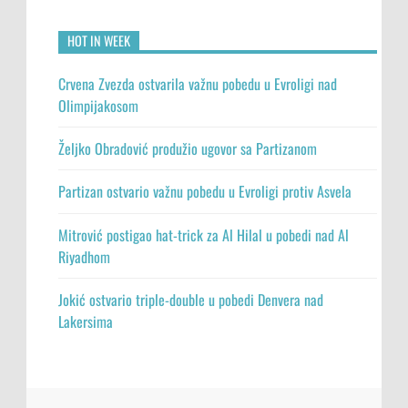
HOT IN WEEK
Crvena Zvezda ostvarila važnu pobedu u Evroligi nad
Olimpijakosom
Željko Obradović produžio ugovor sa Partizanom
Partizan ostvario važnu pobedu u Evroligi protiv Asvela
Mitrović postigao hat-trick za Al Hilal u pobedi nad Al
Riyadhom
Jokić ostvario triple-double u pobedi Denvera nad
Lakersima