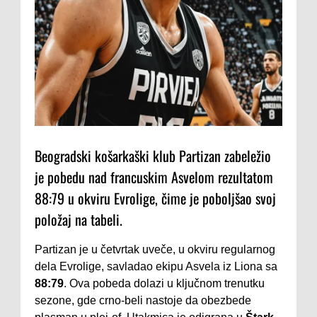
Beogradski košarkaški klub Partizan zabeležio
je pobedu nad francuskim Asvelom rezultatom
88:79 u okviru Evrolige, čime je poboljšao svoj
položaj na tabeli.
Partizan je u četvrtak uveče, u okviru regularnog
dela Evrolige, savladao ekipu Asvela iz Liona sa
88:79
. Ova pobeda dolazi u ključnom trenutku
sezone, gde crno-beli nastoje da obezbede