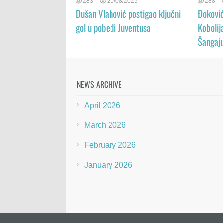
283
20/08/2025
288
Dušan Vlahović postigao ključni
Đoković
gol u pobedi Juventusa
Kobolij
Šangaj
NEWS ARCHIVE
April 2026
March 2026
February 2026
January 2026