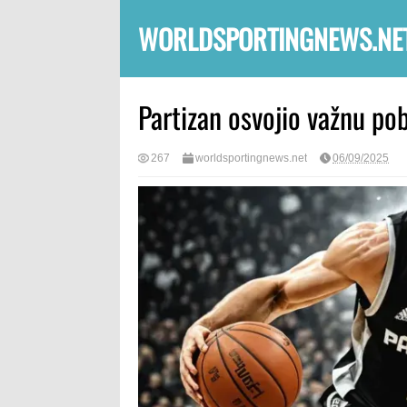
WORLDSPORTINGNEWS.NE
Partizan osvojio važnu pob
267
worldsportingnews.net
06/09/2025