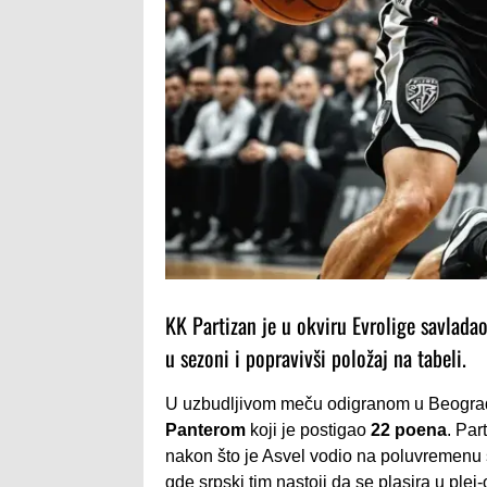
KK Partizan je u okviru Evrolige savlada
u sezoni i popravivši položaj na tabeli.
U uzbudljivom meču odigranom u Beogradu
Panterom
koji je postigao
22 poena
. Par
nakon što je Asvel vodio na poluvremenu
gde srpski tim nastoji da se plasira u plej-