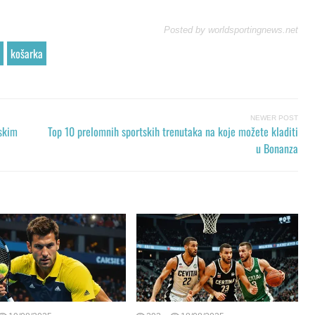
Posted by
worldsportingnews.net
košarka
NEWER POST
jskim
Top 10 prelomnih sportskih trenutaka na koje možete kladiti
u Bonanza