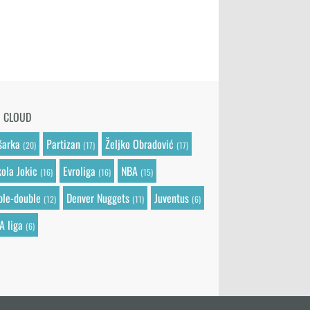
G CLOUD
šarka
Partizan
Željko Obradović
(20)
(17)
(17)
kola Jokic
Evroliga
NBA
(16)
(16)
(15)
iple-double
Denver Nuggets
Juventus
(12)
(11)
(6)
A liga
(6)