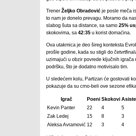
Trener
Željko Obradović
je posle meča is
to nam je donelo prevagu. Moramo da nas
slabog šuta sa distance, sa samo
25% us
skokovima, sa
42:35
u korist domaćina.
Ova utakmica je deo šireg konteksta Evrol
prošle godine, kada su stigli do četvrtfi
uzimajući u obzir povrede ključnih igrača r
podršku, što je dodatno motivisalo tim.
U sledećem kolu, Partizan će gostovati k
pokazuje da su crno-beli ove sezone efik
Igrač
Poeni
Skokovi
Asiste
Kevin Panter
22
4
5
Zak Ledej
15
8
3
Aleksa Avramović
12
3
4