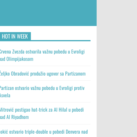
HOT IN WEEK
Crvena Zvezda ostvarila važnu pobedu u Evroligi
nad Olimpijakosom
Željko Obradović produžio ugovor sa Partizanom
Partizan ostvario važnu pobedu u Evroligi protiv
Asvela
Mitrović postigao hat-trick za Al Hilal u pobedi
nad Al Riyadhom
Jokić ostvario triple-double u pobedi Denvera nad