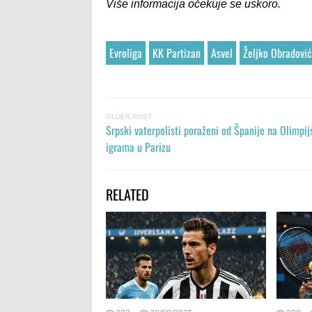
Više informacija očekuje se uskoro.
Evroliga
KK Partizan
Asvel
Željko Obradović
OLDER POST
Srpski vaterpolisti poraženi od Španije na Olimpi
igrama u Parizu
RELATED