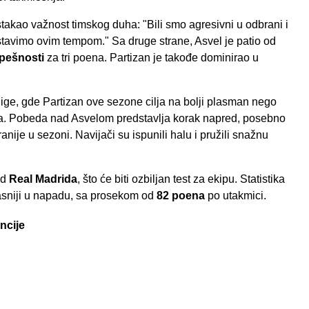
takao važnost timskog duha: "Bili smo agresivni u odbrani i
tavimo ovim tempom." Sa druge strane, Asvel je patio od
pešnosti
za tri poena. Partizan je takođe dominirao u
ige, gde Partizan ove sezone cilja na bolji plasman nego
nala. Pobeda nad Asvelom predstavlja korak napred, posebno
anije u sezoni. Navijači su ispunili halu i pružili snažnu
od
Real Madrida
, što će biti ozbiljan test za ekipu. Statistika
asniji u napadu, sa prosekom od
82 poena
po utakmici.
ncije