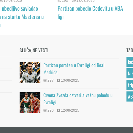
19/08/2025
293
18/08/2025
 ubedljivo savladao
Partizan pobedio Cedevitu u ABA
a na startu Mastersa u
ligi
u
SLUČAJNE VESTI
TA
ko
Partizan poražen u Evroligi od Real
Madrida
Ni
297
13/08/2025
tr
Crvena Zvezda ostvarila važnu pobedu u
AB
Evroligi
296
12/08/2025