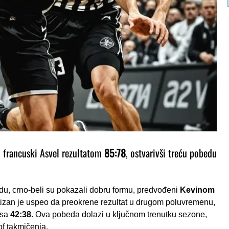
o francuski Asvel rezultatom
85:78
, ostvarivši treću pobedu
, crno-beli su pokazali dobru formu, predvođeni
Kevinom
tizan je uspeo da preokrene rezultat u drugom poluvremenu,
 sa
42:38
. Ova pobeda dolazi u ključnom trenutku sezone,
of takmičenja.