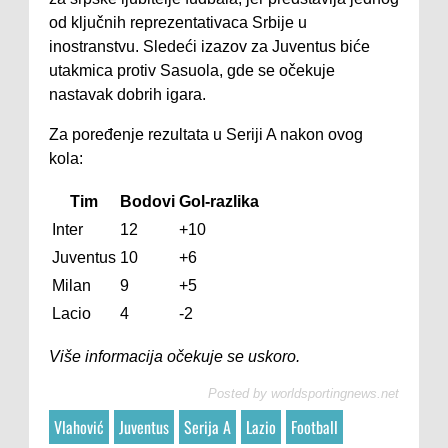
od ključnih reprezentativaca Srbije u
inostranstvu. Sledeći izazov za Juventus biće
utakmica protiv Sasuola, gde se očekuje
nastavak dobrih igara.
Za poređenje rezultata u Seriji A nakon ovog
kola:
Tim
Bodovi
Gol-razlika
Inter
12
+10
Juventus
10
+6
Milan
9
+5
Lacio
4
-2
Više informacija očekuje se uskoro.
Posted by
worldsportingnews.net
Vlahović
Juventus
Serija A
Lazio
Football