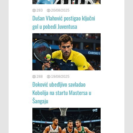
283
20/08/2025
Dušan Vlahović postigao ključni
gol u pobedi Juventusa
288
19/08/2025
Đoković ubedljivo savladao
Kobolija na startu Mastersa u
Šangaju