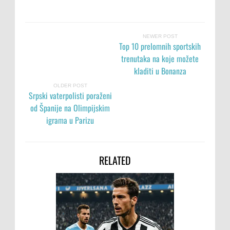
NEWER POST
Top 10 prelomnih sportskih
trenutaka na koje možete
kladiti u Bonanza
OLDER POST
Srpski vaterpolisti poraženi
od Španije na Olimpijskim
igrama u Parizu
RELATED