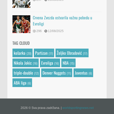
Crvena Zvezda ostvarila važnu pobedu u
Evroligi
296
12/08/2025
TAG CLOUD
košarka
Partizan
Željko Obradović
(20)
(17)
(17)
Nikola Jokic
Evroliga
NBA
(16)
(16)
(15)
triple-double
Denver Nuggets
Juventus
(12)
(11)
(6)
ABA liga
(6)
2026 © Sva prava zadržana.
|
worldsportingnews.net