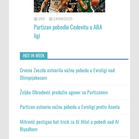
293
18/08/2025
Partizan pobedio Cedevitu u ABA
ligi
HOT IN WEEK
Crvena Zvezda ostvarila važnu pobedu u Evroligi nad
Olimpijakosom
Željko Obradović produžio ugovor sa Partizanom
Partizan ostvario važnu pobedu u Evroligi protiv Asvela
Mitrović postigao hat-trick za Al Hilal u pobedi nad Al
Riyadhom