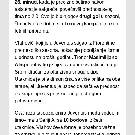
26. minuti
, kada je precizno šutirao nakon
asistencije saigrača, povećavši prednost svog
tima na 2:0. Ovo je bio njegov
drugi gol
u sezoni,
što potvrđuje dobar start u novoj kampanji nakon
letnjih priprema.
Vlahović, koji je u Juventus stigao iz Fiorentine
pre nekoliko sezona, pokazuje poboljšanje forme
u odnosu na prošlu godinu. Trener
Masimilijano
Alegri
pohvalio je njegov doprinos, ističući da je
Srbin ključan za ofanzivnu snagu ekipe.
Utakmica je bila dinamična, sa više prilika na obe
strane, ali Juventus je uspeo da sačuva prednost
do kraja, uprkos pritisku Lacija u drugom
poluvremenu.
Ovaj rezultat pozicionira Juventus među vodećim
timovima u Seriji A, sa
10 bodova
iz četiri
utakmice. Vlahovićeva forma je posebno važna
za srpske ljubitelje fudbala, jer predstavlja jednog