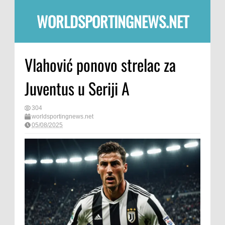
WORLDSPORTINGNEWS.NET
Vlahović ponovo strelac za
Juventus u Seriji A
304
worldsportingnews.net
05/08/2025