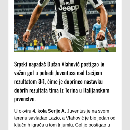
Srpski napadač Dušan Vlahović postigao je
važan gol u pobedi Juventusa nad Lacijem
rezultatom
3:1
, čime je doprineo nastavku
dobrih rezultata tima iz Torina u italijanskom
prvenstvu.
U okviru
4. kola Serije A
, Juventus je na svom
terenu savladao Lazio, a Vlahović je bio jedan od
ključnih igrača u tom trijumfu. Gol je postigao u